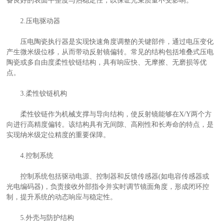
备良好的表面平整度与热稳定性，以保证光束质量不受影响。
2.压电驱动器
压电陶瓷执行器是实现快速角度调整的关键部件，通过电压变化
产生微米级位移，从而带动反射镜偏转。常见的结构包括堆叠式压电
陶瓷或多自由度柔性铰链结构，具有响应快、无摩擦、无磨损等优
点。
3.柔性铰链机构
柔性铰链作为机械支撑与导向结构，使反射镜能够在X/Y两个方
向进行高精度偏转。该结构具有无间隙、高刚性和长寿命的特点，是
实现纳米级定位精度的重要保障。
4.控制系统
控制系统包括驱动电源、控制器和反馈传感器(如电容传感器或
光电编码器)，负责接收外部指令并实时调节镜面角度，形成闭环控
制，提升系统的动态响应与稳定性。
5.外壳与防护结构